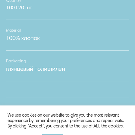
Quantity
100+20 шт.
Material
100% хлопок
Packaging
глянцевый полиэтилен
We use cookies on our website to give you the most relevant
experience by remembering your preferences and repeat visits.
By clicking “Accept”, you consent to the use of ALL the cookies.