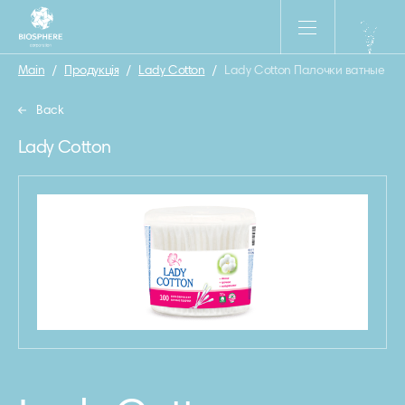
Main
/
Продукція
/
Lady Cotton
/
Lady Cotton Палочки ватные в п
Back
Lady Cotton