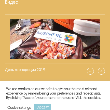
Видео
День корпорации 2019
We use cookies on our website to give you the most relevant
experience by remembering your preferences and repeat visits.
By clicking “Accept”, you consent to the use of ALL the cookies.
Cookie settings
ACCEPT
© 2020 Biosphere Corporation.