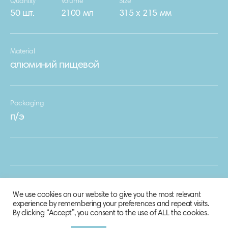
Quantity
Volume
Size
50 шт.
2100 мл
315 х 215 мм
Material
алюминий пищевой
Packaging
п/э
We use cookies on our website to give you the most relevant
experience by remembering your preferences and repeat visits.
By clicking “Accept”, you consent to the use of ALL the cookies.