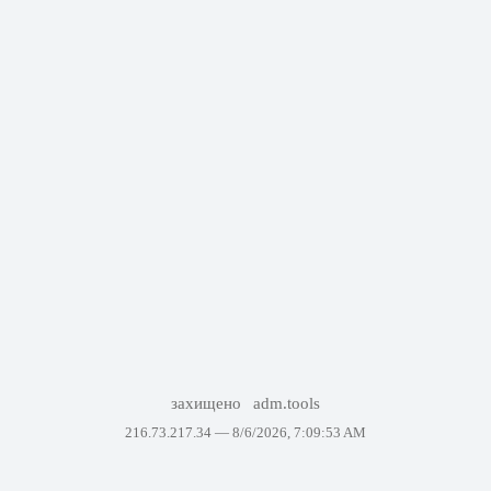
захищено
adm.tools
216.73.217.34 —
8/6/2026, 7:09:53 AM