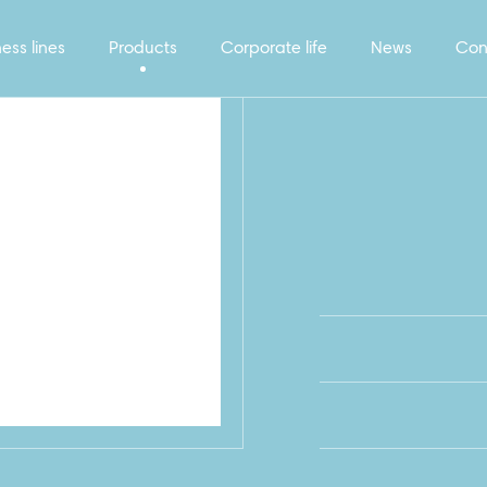
ess lines
Products
Corporate life
News
Con
VALIK_Cleaning_RU