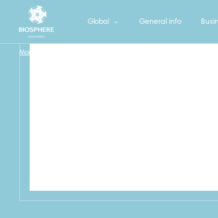
Global
General info
Busin
Main
/
Фрекен БОК Валик для чистки с пластиковой крышкой
/