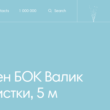
tacts
1 000 000
Search
н БОК Валик
истки, 5 м