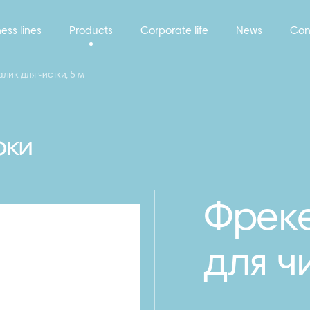
ess lines
Products
Corporate life
News
Con
лик для чистки, 5 м
рки
Фреке
для ч