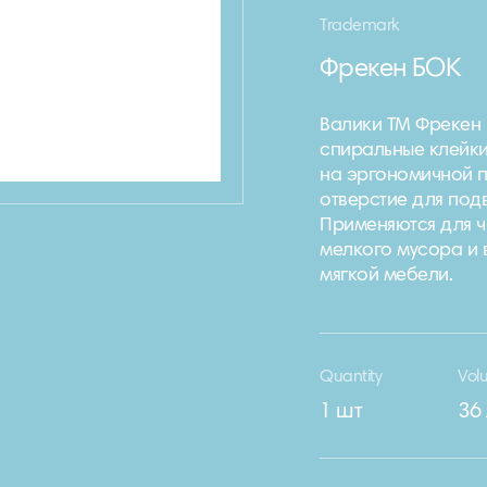
Trademark
Фрекен БОК
Валики ТМ Фрекен 
спиральные клейкие
на эргономичной п
отверстие для под
Применяются для ч
мелкого мусора и 
мягкой мебели.
Quantity
Vol
1 шт
36