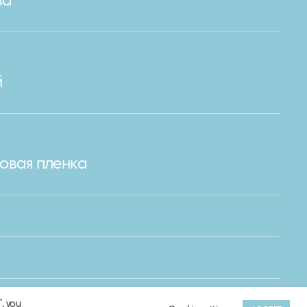
за
й
овая пленка
, you