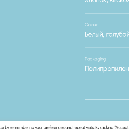
Хлопок, виско
Colour
Белый, голубо
Packaging
Полипропилен
ce by remembering your preferences and repeat visits. By clicking “Accept”