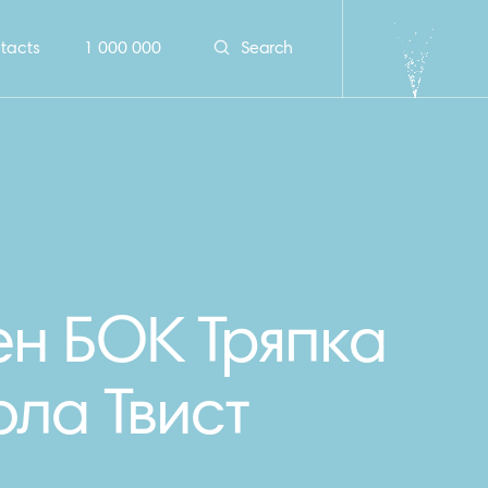
tacts
1 000 000
Search
н БОК Тряпка
ола Твист