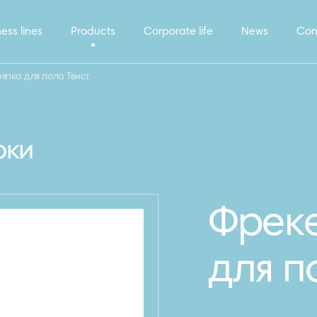
ess lines
Products
Corporate life
News
Con
япка для пола Твист
рки
Фреке
для п