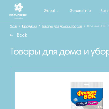
Global
General info
Busin
Main
/
Продукція
/
Товары для дома и уборки
/
Фрекен БОК Тр
Back
Товары для дома и убо