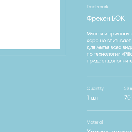
Trademark
Фрекен БОК
Мягкая и приятная
хорошо впитывает 
для мытья всех вид
по технологии «Pil
придает дополните
Quantity
Siz
1 шт
70 
Material