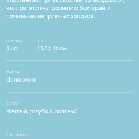
эластичные, при высыхании затвердевают,
что препятствует развитию бактерий и
появлению неприятных запахов.
Quantity
Size
3 шт
15,7 х 16 см
Material
Целлюлоза
Colour
Жёлтый, голубой, розовый
Packaging