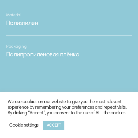
Material
Полиэтилен
Packaging
Полипропиленовая плёнка
We use cookies on our website to give you the most relevant
experience by remembering your preferences and repeat visits.
By clicking “Accept”, you consent to the use of ALL the cookies.
Cookie settings
ACCEPT
© 2020 Biosphere Corporation.
All rights reserved.