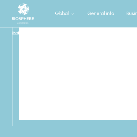
Global
General info
Busin
Main
/
Фрекен БОК Пергамент широкий в боксе 5м
/
35_MOCK