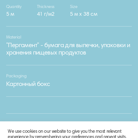
Quantity
Thickness
Size
5 м
41 г/м2
5 м х 38 см
Material
"Пергамент" - бумага для выпечки, упаковки и
хранения пищевых продуктов
Packaging
Картонный бокс
We use cookies on our website to give you the most relevant
experience by remembering your preferences and repeat visits.