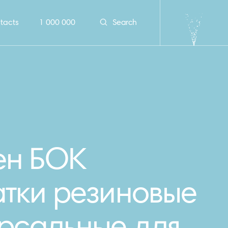
tacts
1 000 000
Search
ен БОК
тки резиновые