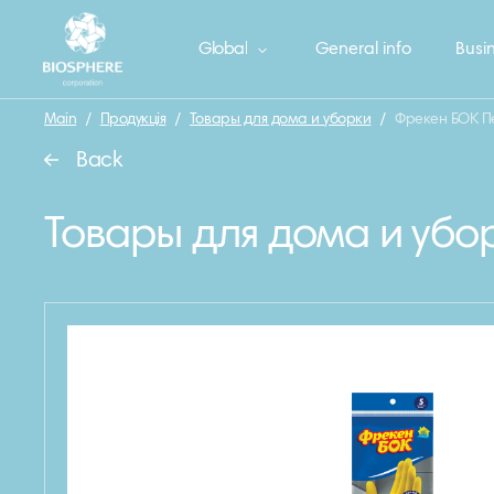
Global
General info
Busin
Main
/
Продукція
/
Товары для дома и уборки
/
Фрекен БОК Пе
Back
Товары для дома и убо