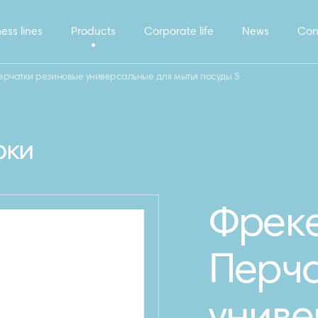
ess lines
Products
Corporate life
News
Con
рчатки резиновые универсальные для мытья посуды S
рки
Фрек
Перча