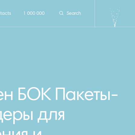
tacts
1 000 000
Search
н БОК Пакеты-
еры для