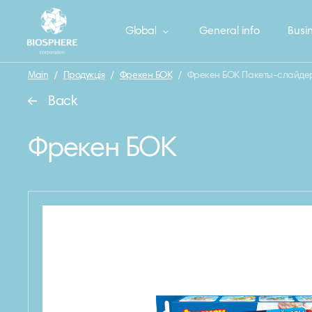
Global
General info
Busin
Main
/
Продукція
/
Фрекен БОК
/
Фрекен БОК Пакеты-слайдер
Back
Фрекен БОК