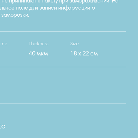
 не прилипают к пакету при замораживании. На
альное поле для записи информации о
 заморозки.
ume
Thickness
Size
40 мкм
18 х 22 см
кс