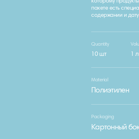
которому продукты
пакете есть специ
содержании и дату
Quantity
Vol
10 шт
1 л
Material
Полиэтилен
Packaging
Картонный бо