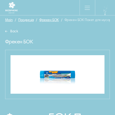
Main
/
Продукція
/
Фрекен БОК
/
Фрекен БОК Пакет для мусора п
Back
Фрекен БОК