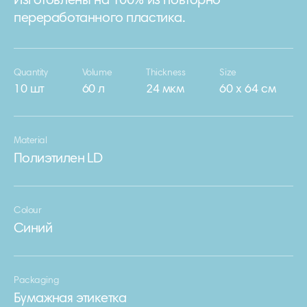
Изготовлены на 100% из повторно
переработанного пластика.
Quantity
Volume
Thickness
Size
10 шт
60 л
24 мкм
60 х 64 см
Material
Полиэтилен LD
Colour
Синий
Packaging
Бумажная этикетка