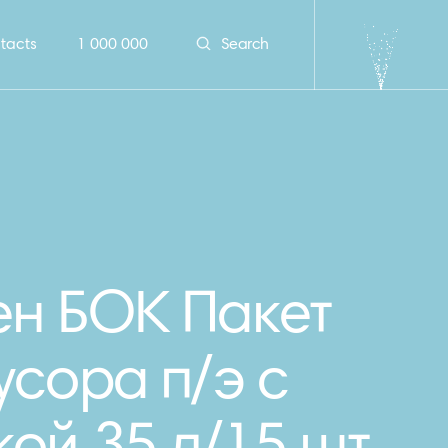
tacts
1 000 000
Search
н БОК Пакет
усора п/э с