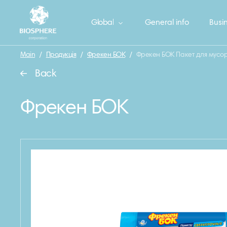
Global
General info
Busin
Main
/
Продукція
/
Фрекен БОК
/
Фрекен БОК Пакет для мусора
Back
Фрекен БОК