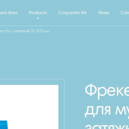
ess lines
Products
Corporate life
News
Con
 п/э с затяжкой 35 л/15 шт.
Фреке
для м