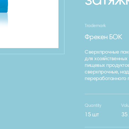
затяж
Trademark
Фрекен БОК
Сверхпрочные паке
для хозяйственных
пищевых продуктов
сверхпрочные, над
переработанного 
Quantity
Vol
15 шт
35