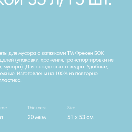
кой 35 л/15 шт.
ты для мусора с затяжками ТМ Фрекен БОК
 целей (упаковки, хранения, транспортировки не
, мусора). Для стандартного ведра. Удобные,
ежные. Изготовлены на 100% из повторно
пластика.
ume
Thickness
Size
 л
20 мкм
51 х 53 см