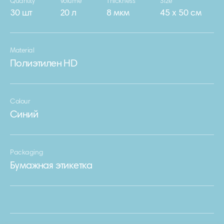
Quantity
Volume
Thickness
Size
30 шт
20 л
8 мкм
45 х 50 см
Material
Полиэтилен HD
Colour
Синий
Packaging
Бумажная этикетка