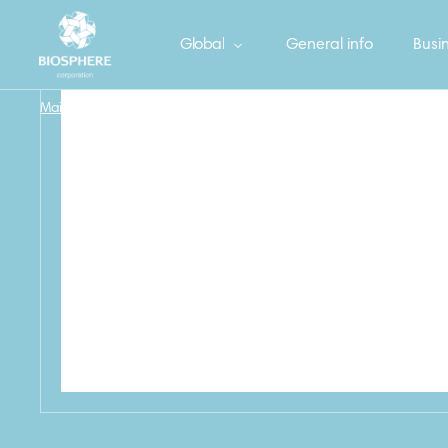
Global
General info
Busin
Main
/
Фрекен Бок Губки кухонные «MAX»
/
FB_GUBKA_MAX_3