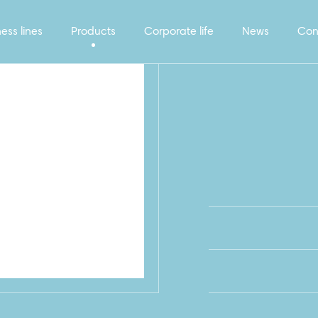
ess lines
Products
Corporate life
News
Con