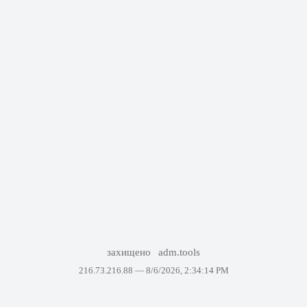
захищено
adm.tools
216.73.216.88 —
8/6/2026, 2:34:14 PM