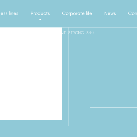
ess lines
Products
Corporate life
News
Con
97_MOCKUP_FB_GUBKI_KUXONNIE_STRONG_3sht