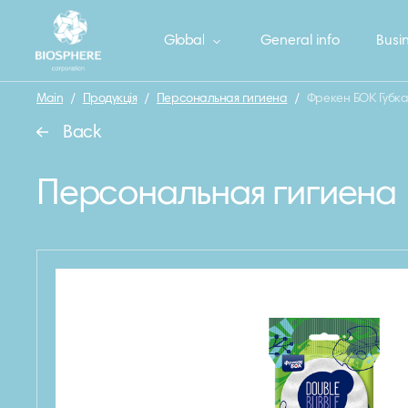
Global
General info
Busin
Main
/
Продукція
/
Персональная гигиена
/
Фрекен БОК Губка
Back
Персональная гигиена