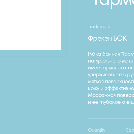
"Гарм
Trademark
Фрекен БОК
Губка банная "Гарм
натурального мате
имеет привлекател
удерживать ее в ру
мягкая поверхност
кожу и эффективн
Массажная поверхн
и ее глубокое очи
Quantity
Siz