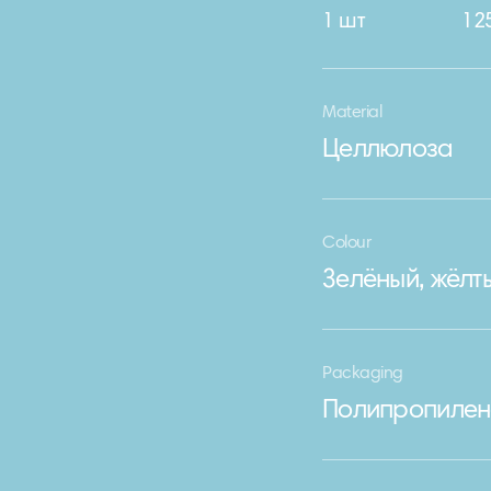
1 шт
125
Material
Целлюлоза
Colour
Зелёный, жёлт
Packaging
Полипропилен