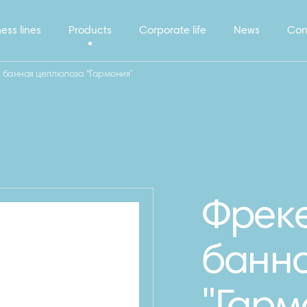
ess lines
Products
Corporate life
News
Con
 банная целлюлоза “Гармония”
Фреке
банн