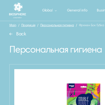
Global
General info
Busin
Main
/
Продукція
/
Персональная гигиена
/
Фрекен Бок Губка
Back
Персональная гигиена