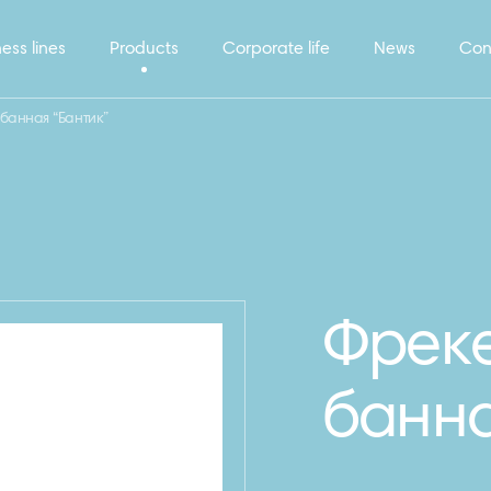
ess lines
Products
Corporate life
News
Con
 банная “Бантик”
Фреке
банна