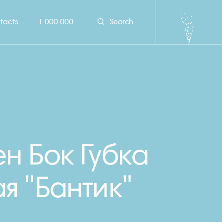
tacts
1 000 000
Search
н Бок Губка
я "Бантик"