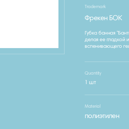
Trademark
Фрекен БОК
Губка банная "Бан
делая ее гладкой 
вспенивающего гел
Quantity
1 шт
Material
полиэтилен