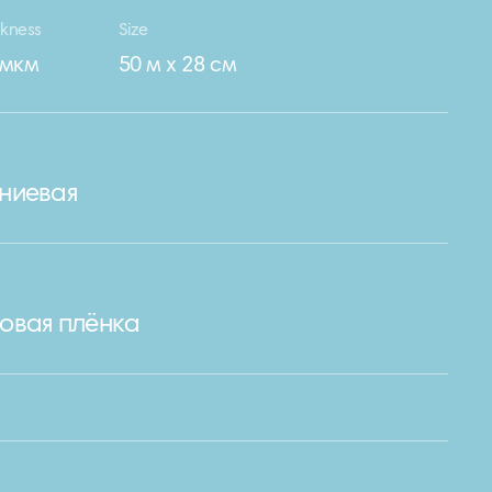
ckness
Size
 мкм
50 м х 28 см
ниевая
овая плёнка