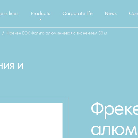
ess lines
Products
Corporate life
News
Con
/
Фрекен БОК Фольга алюминиевая с тиснением 50 м
ния и
Фреке
алюм