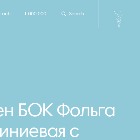
tacts
1 000 000
Search
н БОК Фольга
иниевая с