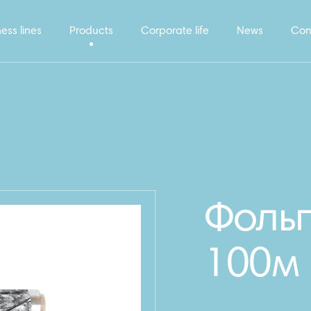
ess lines
Products
Corporate life
News
Con
Фольг
100м