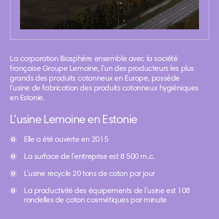
La corporation Biosphère ensemble avec la société
française Groupe Lemoine, l’un des producteurs les plus
grands des produits cotonneux en Europe, possède
l’usine de fabrication des produits cotonneux hygiéniques
en Estonie.
L’usine Lemoine en Estonie
Elle a été ouverte en 2015
La surface de l’entreprise est 8 500 m.c.
L’usine recycle 20 tons de coton par jour
La productivité des équipements de l’usine est 108
rondelles de coton cosmétiques par minute