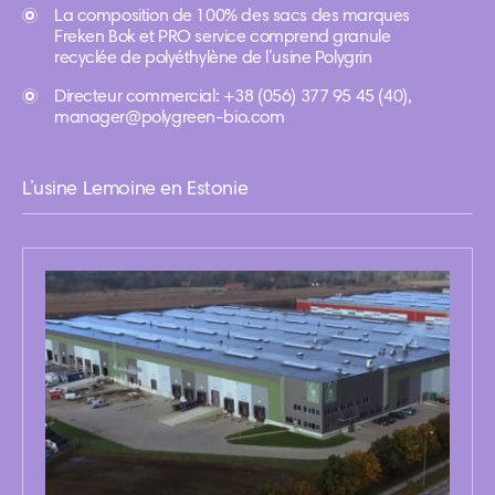
La composition de 100% des sacs des marques
Freken Bok et PRO service comprend granule
recyclée de polyéthylène de l’usine Polygrin
Directeur commercial: +38 (056) 377 95 45 (40),
manager@polygreen-bio.com
L’usine Lemoine en Estonie