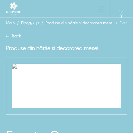
Main
/
Продукція
/
Produse din hârtie și decorarea mesei
/
Eventa
Back
Produse din hârtie și decorarea mesei