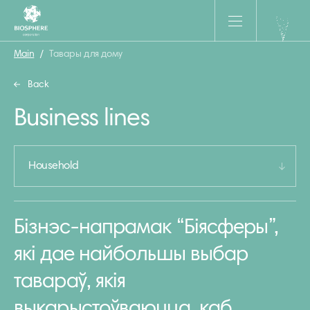
Main
/
Тавары для дому
Back
Business lines
Household
Бізнэс-напрамак “Біясферы”,
які дае найбольшы выбар
тавараў, якія
выкарыстоўваюцца, каб