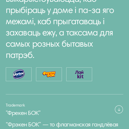
прыбіраць у доме і па-за яго
межамі, каб прыгатаваць і
захаваць ежу, а таксама для
самых розных бытавых
патрэб.
Trademark
"Фрекен БОК"
“Фрэкен БОК” — то флагманская гандлёвая