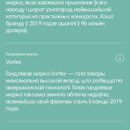
марка, якая заваявала прызнанне ўсяго
народу і шэраг узнагарод найвышэйшай
катэгорыі на прэстыжных конкурсах. Кошт
брэнду ў 2019 годзе ацанілі ў 96 мільён
даляраў.
Гандлёвая марка
Vortex
Гандлёвая марка Vortex — гэта тавары
максімальна высокай якасці, што робяцца па
амерыканскай тэхналогіі. Гэтая гандлёвая
марка таксама змяніла аблічча нядаўна,
асвяжыўшы свой фірмовы стыль ў канцы 2019
года.