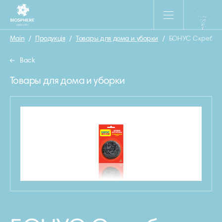
Main
/
Продукція
/
Товары для дома и уборки
/
БОНУС Скребок 
Back
Товары для дома и уборки