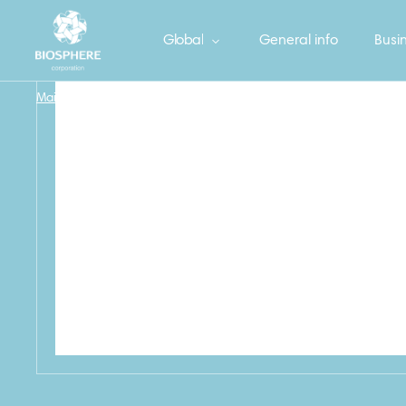
Global
General info
Busin
Main
/
БОНУС Салфетки вискозные, 5 шт.
/
81_BONUS_Viskoza_