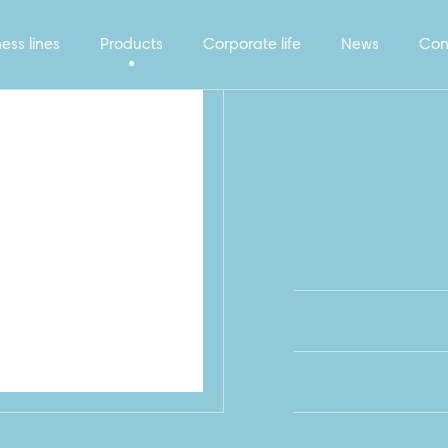
ess lines
Products
Corporate life
News
Con
5sht