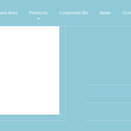
ess lines
Products
Corporate life
News
Con
koza_13sht