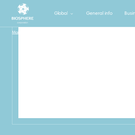
Global
General info
Busin
Main
/
БОНУС Салфетки вискозные, 10 + 3 шт.
/
82_BONUS_Vis