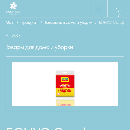
Main
/
Продукція
/
Товары для дома и уборки
/
БОНУС Салфетки 
Back
Товары для дома и уборки