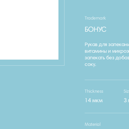
Trademark
БОНУС
Рукав для запекан
витамины и микро
запекать без доба
соку.
Thickness
Si
14 мкм
3 
Material