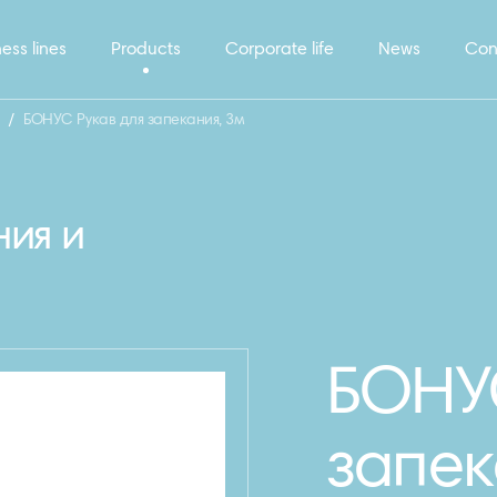
ess lines
Products
Corporate life
News
Con
/
БОНУС Рукав для запекания, 3м
ния и
БОНУС
запек