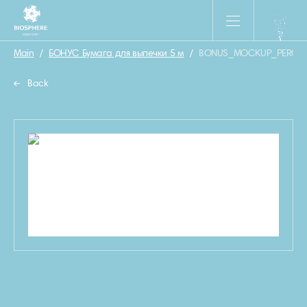
Main
/
БОНУС Бумага для выпечки 5 м
/
BONUS_MOCKUP_PERGAM
Back