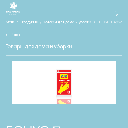
Main
/
Продукція
/
Товары для дома и уборки
/
БОНУС Перчатки 
Back
Товары для дома и уборки