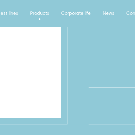
ess lines
Products
Corporate life
News
Con
OCKUP_PERCHATK_EKONOM_M