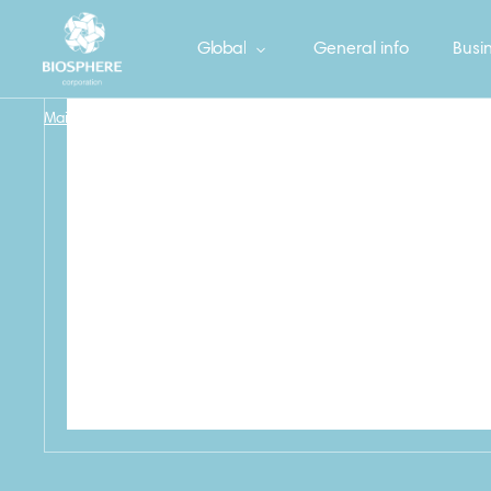
Global
General info
Busin
Main
/
БОНУС Перчатки резиновые Эконом M
/
87_BONUS_M