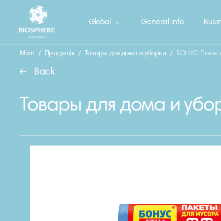
Global
General info
Busin
Main
/
Продукція
/
Товары для дома и уборки
/
БОНУС Пакет дл
Back
Товары для дома и убо