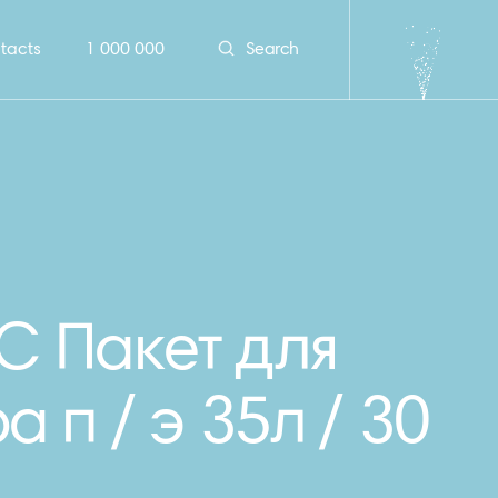
tacts
1 000 000
Search
 Пакет для
а п / э 35л / 30