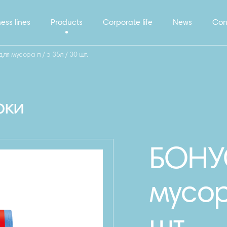
ess lines
Products
Corporate life
News
Con
я мусора п / э 35л / 30 шт.
рки
БОНУС
мусор