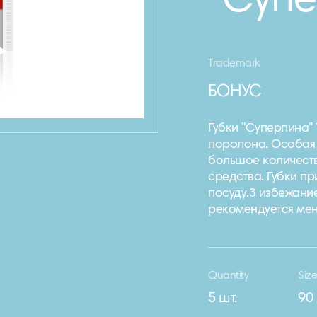
"Супе
Trademark
БОНУС
Губки "Суперпина"
поролона. Особая 
большое количест
средства. Губки пр
посуду.З избежани
рекомендуется мен
Quantity
Siz
5 шт.
90 