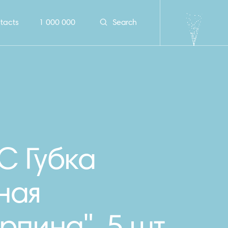
tacts
1 000 000
Search
С Губка
ная