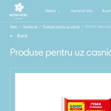
Global
General info
Busin
Main
/
Продукція
/
Produse pentru uz casnic
/
БОНУС Губка кух
Back
Produse pentru uz casni