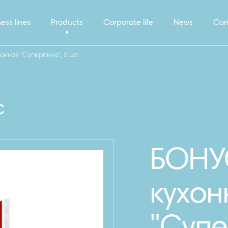
ess lines
Products
Corporate life
News
Con
онная “Суперпина”, 5 шт.
c
БОНУ
кухон