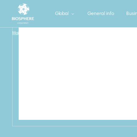
Global
General info
Busin
Main
/
БОНУС Фольга алюминиевая 5 м
/
45_BONUS_MOCKUP