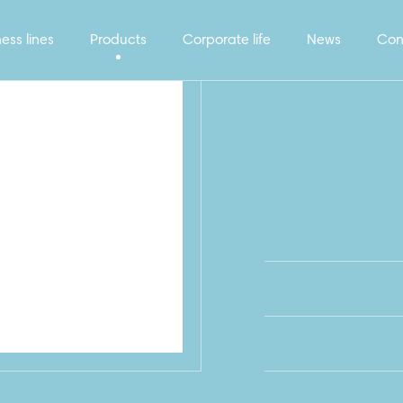
ess lines
Products
Corporate life
News
Con
_FOLGA_5