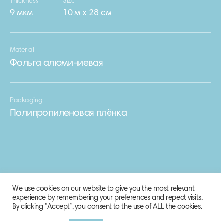
Thickness
Size
9 мкм
10 м х 28 см
Material
Фольга алюминиевая
Packaging
Полипропиленовая плёнка
We use cookies on our website to give you the most relevant
experience by remembering your preferences and repeat visits.
By clicking “Accept”, you consent to the use of ALL the cookies.