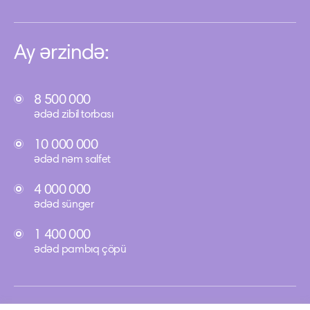
Ay ərzində:
8 500 000
ədəd zibil torbası
10 000 000
ədəd nəm salfet
4 000 000
ədəd sünger
1 400 000
ədəd pambıq çöpü