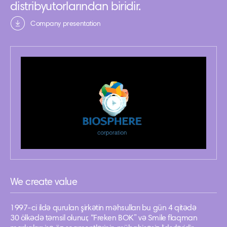
distribyutorlarından biridir.
Company presentation
We create value
1997-ci ildə qurulan şirkətin məhsulları bu gün 4 qitədə
30 ölkədə təmsil olunur, “Freken BOK” və Smile flaqman