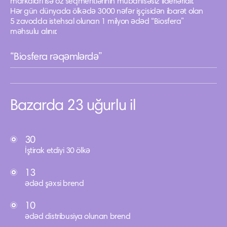
markaları isə öz seqmentlərinin mübahisəsiz liderləridir.
Hər gün dünyada ölkədə 3000 nəfər işçisidən ibarət olan
5 zavodda istehsal olunan 1 milyon ədəd “Biosfera”
məhsulu alınır.
“Biosfera rəqəmlərdə”
Bazarda 23 uğurlu il
30
İştirak etdiyi 30 ölkə
13
ədəd şəxsi brend
10
ədəd distribusiya olunan brend