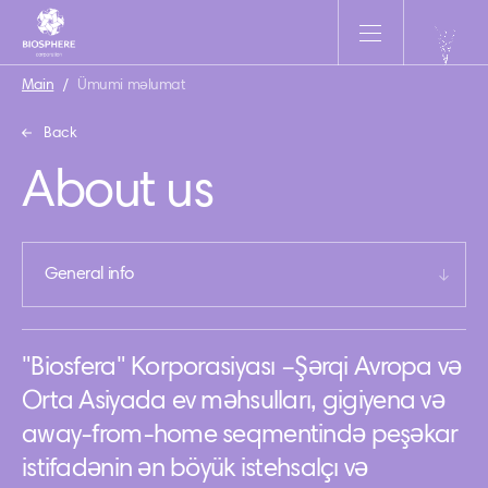
Main
/
Ümumi məlumat
Back
About us
General info
"Biosfera" Korporasiyası –Şərqi Avropa və
Orta Asiyada ev məhsulları, gigiyena və
away-from-home seqmentində peşəkar
istifadənin ən böyük istehsalçı və