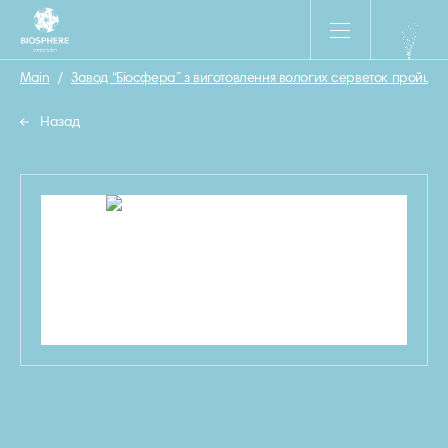
Main
/
Завод “Біосфера” з виготовлення вологих серветок пройшов
Назад