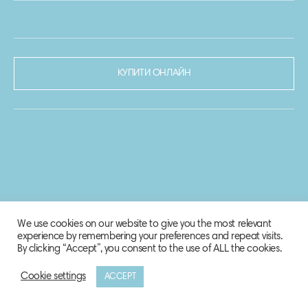
КУПИТИ ОНЛАЙН
We use cookies on our website to give you the most relevant
experience by remembering your preferences and repeat visits.
By clicking “Accept”, you consent to the use of ALL the cookies.
Cookie settings
ACCEPT
© 2020-2021 Biosphere Corporation.
Всі права захищено.