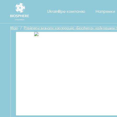
Назад
Ukraine
Про компанію
Напрямки
Main
/
Рітейлери визнали корпорацію «Біосфера» найкращим по