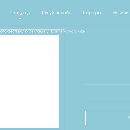
Продукція
Купуй онлайн
Кар'єра
Новини
дного фестивалю реклами
/
banner-award-site