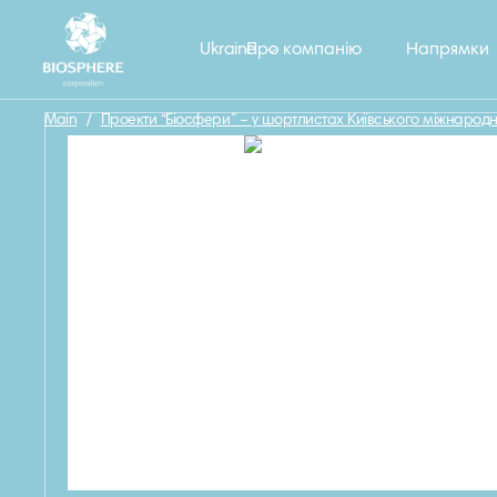
Назад
Ukraine
Про компанію
Напрямки
Main
/
Проекти “Біосфери” – у шортлистах Київського міжнаро