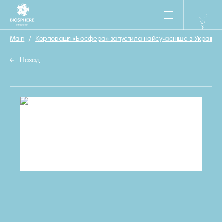
Main
/
Корпорація «Біосфера» запустила найсучасніше в Україні ви
Назад