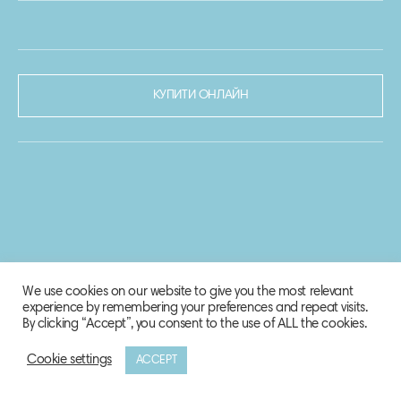
КУПИТИ ОНЛАЙН
We use cookies on our website to give you the most relevant
experience by remembering your preferences and repeat visits.
By clicking “Accept”, you consent to the use of ALL the cookies.
Cookie settings
ACCEPT
© 2020-2021 Biosphere Corporation.
Всі права захищено.