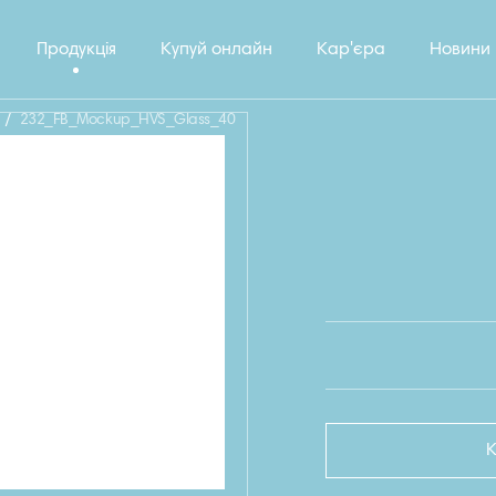
Продукція
Купуй онлайн
Кар'єра
Новини
/
232_FB_Mockup_HVS_Glass_40