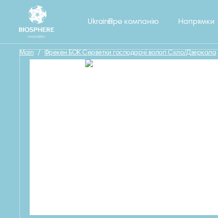
Назад
Ukraine
Про компанію
Напрямки
Main
/
Фрекен БОК Серветки господарчі вологі Скло/Дзеркала