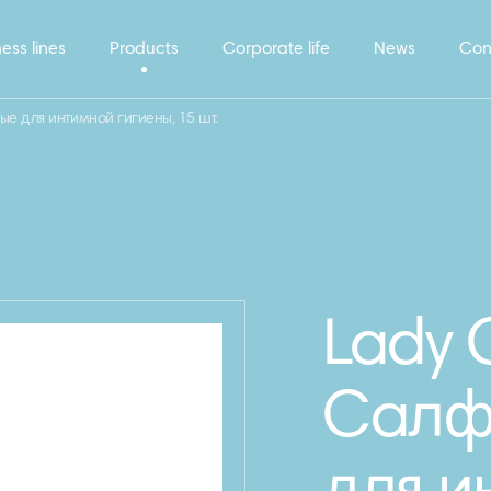
ess lines
Products
Corporate life
News
Con
е для интимной гигиены, 15 шт.
Lady 
Салф