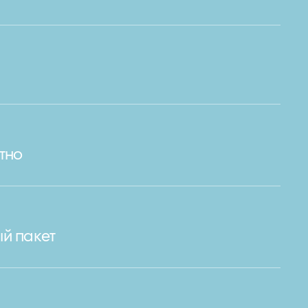
тно
й пакет