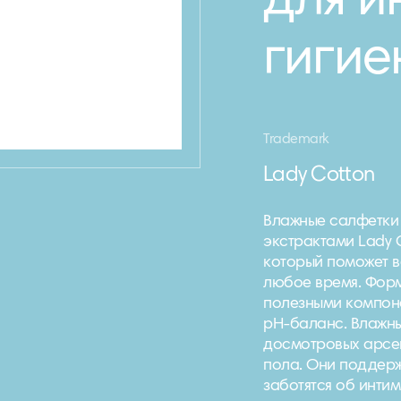
для и
гигие
Trademark
Lady Cotton
Влажные салфетки 
экстрактами Lady 
который поможет в
любое время. Фор
полезными компон
pH-баланс. Влажны
досмотровых арсе
пола. Они поддер
заботятся об интим