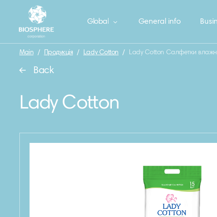
Global
General info
Busin
Main
/
Продукція
/
Lady Cotton
/
Lady Cotton Салфетки влажны
Back
Lady Cotton