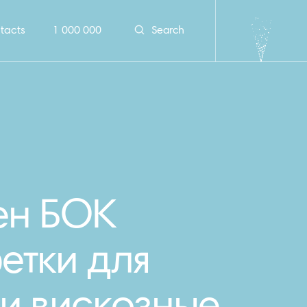
tacts
1 000 000
Search
ен БОК
етки для