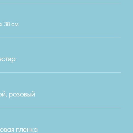
e
х 38 см
эстер
ой, розовый
овая пленка