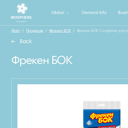
Global
General info
Busin
Main
/
Продукція
/
Фрекен БОК
/
Фрекен БОК Салфетки для уб
Back
Фрекен БОК