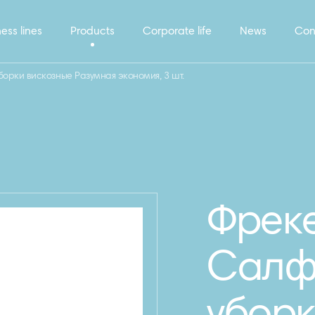
ess lines
Products
Corporate life
News
Con
орки вискозные Разумная экономия, 3 шт.
Фрек
Салф