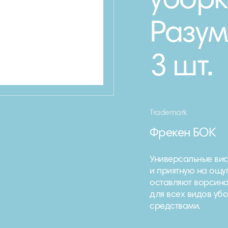
уборк
Разум
3 шт.
Trademark
Фрекен БОК
Универсальные ви
и приятную на ощуп
оставляют ворсино
для всех видов уб
средствами.