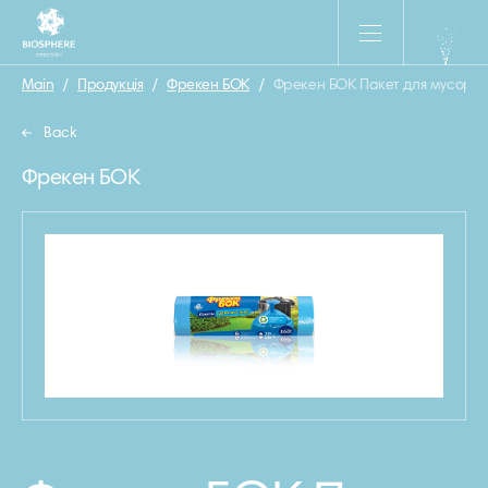
Main
/
Продукція
/
Фрекен БОК
/
Фрекен БОК Пакет для мусора п
Back
Фрекен БОК