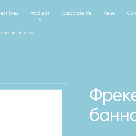
ess lines
Products
Corporate life
News
Con
 банная “Нежность”
Фреке
банна