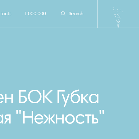
tacts
1 000 000
Search
н БОК Губка
я "Нежность"