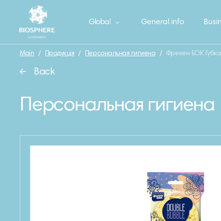
Global
General info
Busin
Main
/
Продукція
/
Персональная гигиена
/
Фрекен БОК Губка
Back
Персональная гигиена