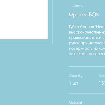
Trademark
Фрекен БОК
Губка банная "Нежн
высококачественно
привлекательный в
руках при интенси
поверхность из кр
эффективно вспен
Quantity
Siz
1 шт
151
Material