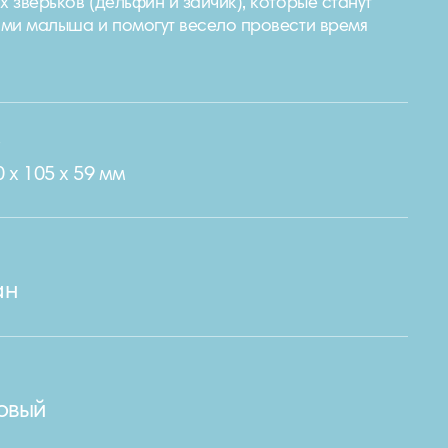
 зверьков (дельфин и зайчик), которые станут
ми малыша и помогут весело провести время
e
0 х 105 х 59 мм
ан
овый