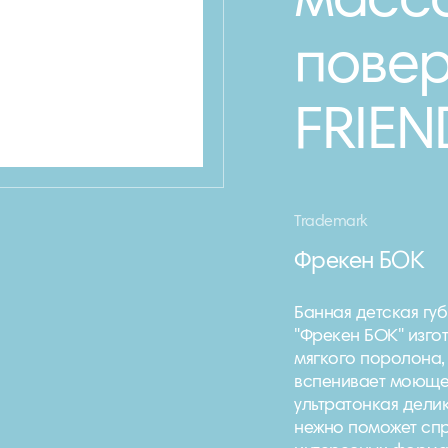
масс
повер
FRIEN
Trademark
Фрекен БОК
Банная детская гу
"Фрекен БОК" изгот
мягкого поролона,
вспенивает моюще
ультратонкая дели
нежно поможет спра