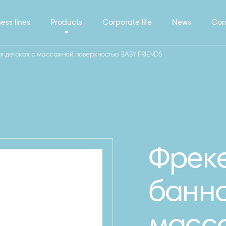
ess lines
Products
Corporate life
News
Con
я детская с массажной поверхностью BABY FRIENDS
Фреке
банна