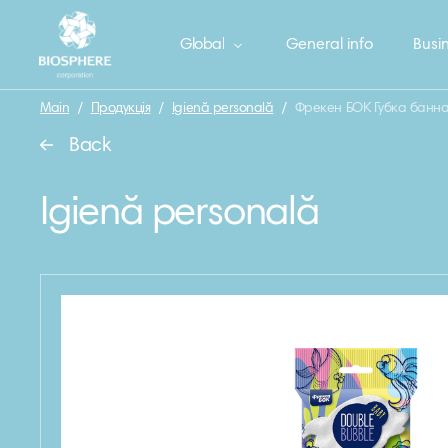
Global
General info
Busin
Main
/
Продукція
/
Igienă personală
/
Фрекен БОК Губка банна
Back
Igienă personală