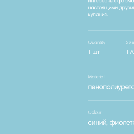
интересных формах
настоящими друзья
купания.
Quantity
Siz
1 шт
17
Material
пенополиурет
Colour
синий, фиолет